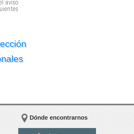
l aviso
uientes
tección
onales
Dónde encontrarnos