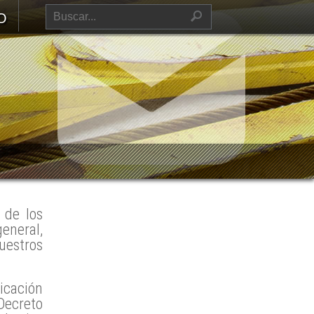
O
 de los
general,
uestros
icación
Decreto