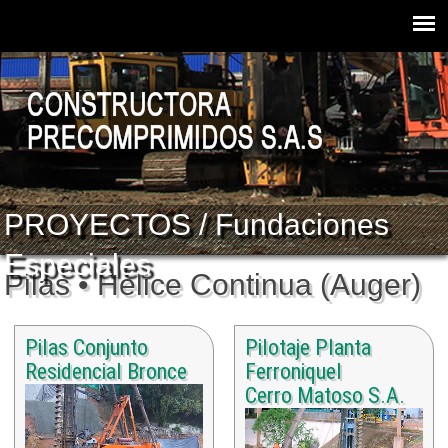
PROYECTOS / Fundaciones
Especiales
Pilas • Hélice Continua (Auger)
Pilas Conjunto
Pilotaje Planta
Residencial Bronce
Ferroniquel
Cerro Matoso S.A.