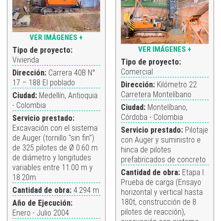
VER IMÁGENES +
VER IMÁGENES +
Tipo de proyecto:
Vivienda
Tipo de proyecto:
Comercial
Dirección:
Carrera 40B N°
17 – 188 El poblado
Dirección:
Kilómetro 22
Carretera Montelíbano
Ciudad:
Medellín, Antioquia
- Colombia
Ciudad:
Montelíbano,
Córdoba - Colombia
Servicio prestado:
Excavación con el sistema
Servicio prestado:
Pilotaje
de Auger (tornillo "sin fin")
con Auger y suministro e
de 325 pilotes de Ø 0.60 m
hinca de pilotes
de diámetro y longitudes
prefabricados de concreto
variables entre 11.00 m y
Cantidad de obra:
Etapa I.
18.20m
Prueba de carga (Ensayo
Cantidad de obra:
4.294 m
horizontal y vertical hasta
180t, construcción de 8
Año de Ejecución:
pilotes de reacción),
Enero - Julio 2004