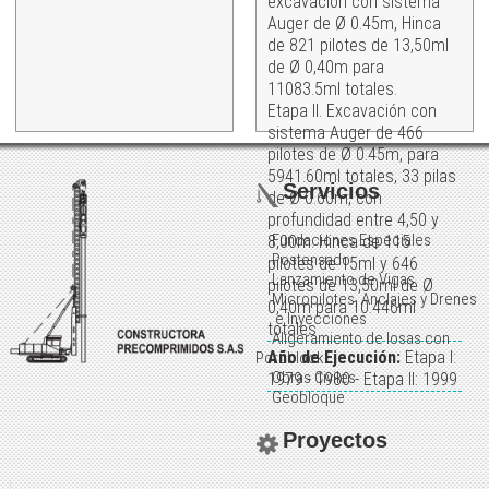
excavación con sistema
Auger de Ø 0.45m, Hinca
de 821 pilotes de 13,50ml
de Ø 0,40m para
11083.5ml totales.
Etapa II. Excavación con
sistema Auger de 466
pilotes de Ø 0.45m, para
5941.60ml totales, 33 pilas
Servicios
de Ø 0.60m, con
profundidad entre 4,50 y
Fundaciones Especiales
8,00m. Hinca de 115
Postensado
pilotes de 15ml y 646
Lanzamiento de Vigas
pilotes de 13,50ml de Ø
Micropilotes, Anclajes y Drenes
0,40m para 10.446ml
e Inyecciones
totales
Aligeramiento de losas con
Año de Ejecución:
Etapa I:
Poroblock
Obras Civiles
1979 - 1980 - Etapa II: 1999
Geobloque
Proyectos