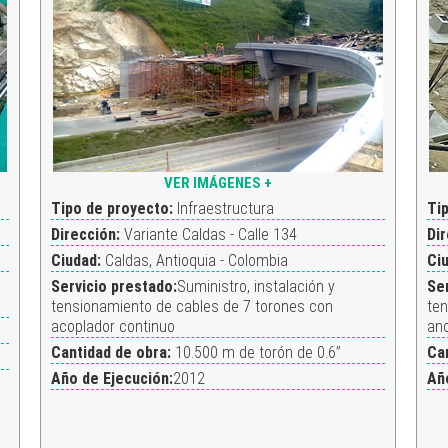
VER IMÁGENES +
Tipo de proyecto:
Infraestructura
Ti
Dirección:
Variante Caldas - Calle 134
Di
Ciudad:
Caldas, Antioquia - Colombia
Ci
Servicio prestado:
Suministro, instalación y
Se
tensionamiento de cables de 7 torones con
ten
acoplador continuo
anc
Cantidad de obra:
10.500 m de torón de 0.6”
Ca
Año de Ejecución:
2012
Añ