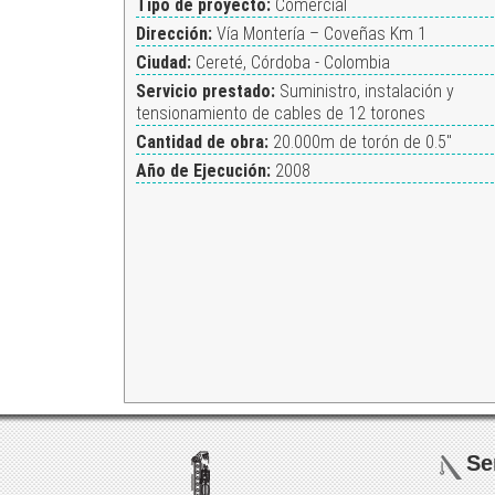
Tipo de proyecto:
Comercial
Dirección:
Vía Montería – Coveñas Km 1
Ciudad:
Cereté, Córdoba - Colombia
Servicio prestado:
Suministro, instalación y
tensionamiento de cables de 12 torones
Cantidad de obra:
20.000m de torón de 0.5"
Año de Ejecución:
2008
Se