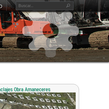
O
clajes Obra Amaneceres