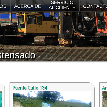
SERVICIO
OS
ACERCA DE
CONTACT
AL CLIENTE
tensado
Puente Calle 134
An