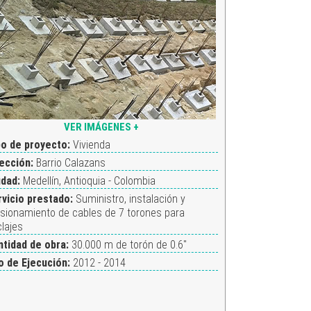
VER IMÁGENES +
po de proyecto:
Vivienda
rección:
Barrio Calazans
udad:
Medellín, Antioquia - Colombia
rvicio prestado:
Suministro, instalación y
sionamiento de cables de 7 torones para
lajes
ntidad de obra:
30.000 m de torón de 0.6"
o de Ejecución:
2012 - 2014