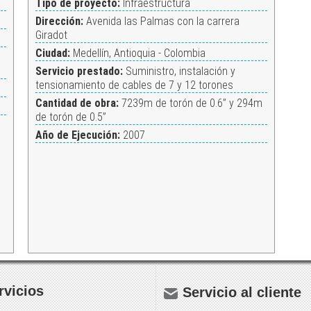
Tipo de proyecto:
Infraestructura
Dirección:
Avenida las Palmas con la carrera
Giradot
Ciudad:
Medellín, Antioquia - Colombia
Servicio prestado:
Suministro, instalación y
tensionamiento de cables de 7 y 12 torones
Cantidad de obra:
7239m de torón de 0.6” y 294m
de torón de 0.5”
Año de Ejecución:
2007
rvicios
Servicio al cliente