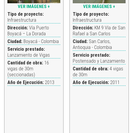
VER IMÁGENES +
VER IMÁGENES +
Tipo de proyecto:
Tipo de proyecto:
Infraestructura
Infraestructura
Dirección:
Vía Puerto
Dirección:
KM 9 Vía de San
Boyacá – La Dorada
Rafael a San Carlos
Ciudad:
Boyacá - Colombia
Ciudad:
San Carlos,
Antioquia - Colombia
Servicio prestado:
Lanzamiento de Vigas
Servicio prestado:
Postensado y Lanzamiento
Cantidad de obra:
16
vigas de 30m
Cantidad de obra:
4 vigas
(seccionadas)
de 30m
Año de Ejecución:
2013
Año de Ejecución:
2011